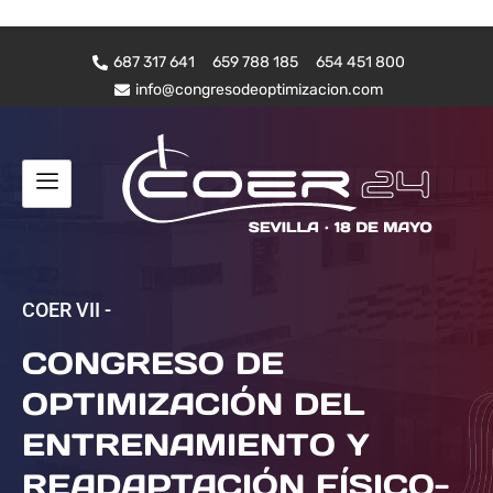
687 317 641
659 788 185
654 451 800
info@congresodeoptimizacion.com
COER VII -
CONGRESO DE
OPTIMIZACIÓN DEL
ENTRENAMIENTO Y
READAPTACIÓN FÍSICO-